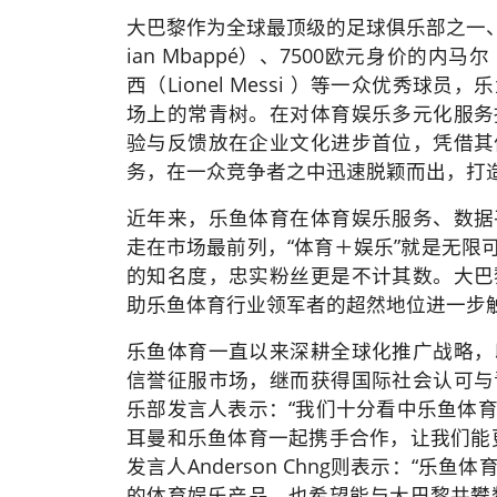
大巴黎作为全球最顶级的足球俱乐部之一、囊
ian Mbappé）、7500欧元身价的内马尔
西（Lionel Messi ）等一众优秀
场上的常青树。在对体育娱乐多元化服务
验与反馈放在企业文化进步首位，凭借其
务，在一众竞争者之中迅速脱颖而出，打
近年来，乐鱼体育在体育娱乐服务、数据
走在市场最前列，“体育＋娱乐”就是无限
的知名度，忠实粉丝更是不计其数。大巴
助乐鱼体育行业领军者的超然地位进一步
乐鱼体育一直以来深耕全球化推广战略，
信誉征服市场，继而获得国际社会认可与
乐部发言人表示：“我们十分看中乐鱼体
耳曼和乐鱼体育一起携手合作，让我们能
发言人Anderson Chng则表示：“
的体育娱乐产品，也希望能与大巴黎共攀