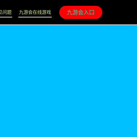
九游会入口
见问题
九游会在线游戏