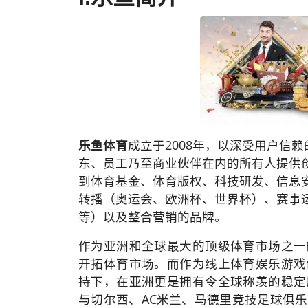
乐鱼体育
成立于2008年，以深受用户信
东、员工乃至商业伙伴在内的所有人提供
到体育基金、体育版权、科技研发、信息
转播（奥运会、欧洲杯、世界杯）、赛事
等）以及整合营销的品牌。
作为亚洲和全球最大的顶级体育市场之一
开拓体育市场。而作为线上体育娱乐游戏
持下，在亚洲更是拥有令全球称羡的稳定
与切尔西、AC米兰、马德里竞技足球俱