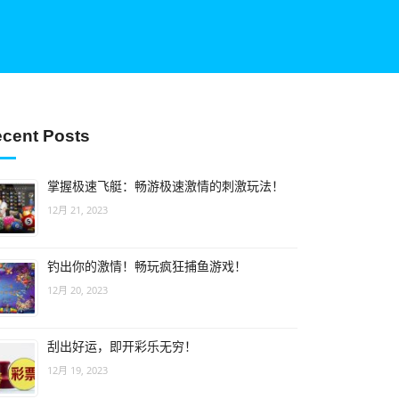
cent Posts
掌握极速飞艇：畅游极速激情的刺激玩法！
12月 21, 2023
钓出你的激情！畅玩疯狂捕鱼游戏！
12月 20, 2023
刮出好运，即开彩乐无穷！
12月 19, 2023