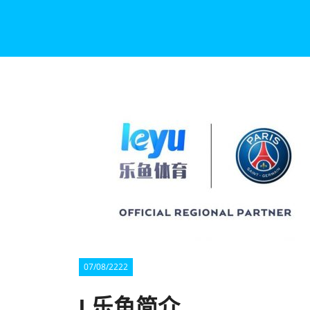
07/08/2222
I.乐鱼简介