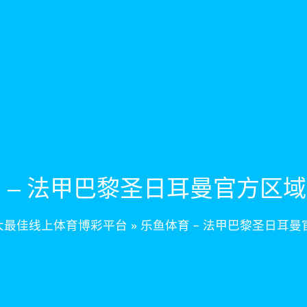
 – 法甲巴黎圣日耳曼官方区
大最佳线上体育博彩平台
»
乐鱼体育 – 法甲巴黎圣日耳