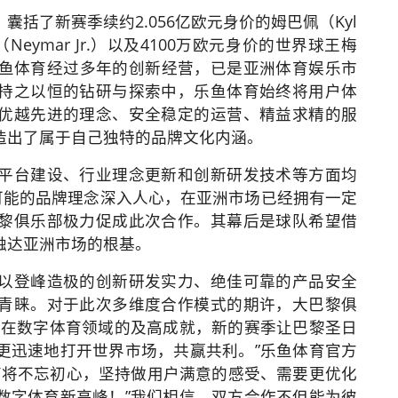
括了新赛季续约2.056亿欧元身价的姆巴佩（Kyl
（Neymar Jr.）以及4100万欧元身价的世界球王梅
球员，乐鱼体育经过多年的创新经营，已是亚洲体育娱乐市
持之以恒的钻研与探索中，乐鱼体育始终将用户体
优越先进的理念、安全稳定的运营、精益求精的服
造出了属于自己独特的品牌文化内涵。
平台建设、行业理念更新和创新研发技术等方面均
可能的品牌理念深入人心，在亚洲市场已经拥有一定
黎俱乐部极力促成此次合作。其幕后是球队希望借
触达亚洲市场的根基。
以登峰造极的创新研发实力、绝佳可靠的产品安全
青睐。对于此次多维度合作模式的期许，大巴黎俱
育在数字体育领域的及高成就，新的赛季让巴黎圣日
更迅速地打开世界市场，共赢共利。”乐鱼体育官方
乐鱼体育将不忘初心，坚持做用户满意的感受、需要更优化
数字体育新高峰！”我们相信，双方合作不但能为彼